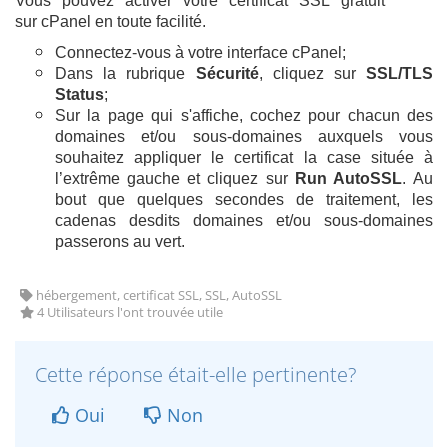
Vous pouvez activer votre certificat SSL gratuit
sur cPanel en toute facilité.
Connectez-vous à votre interface cPanel;
Dans la rubrique
Sécurité
, cliquez sur
SSL/TLS
Status
;
Sur la page qui s'affiche, cochez pour chacun des
domaines et/ou sous-domaines auxquels vous
souhaitez appliquer le certificat la case située à
l’extrême gauche et cliquez sur
Run AutoSSL
.
Au
bout que quelques secondes de traitement, les
cadenas desdits domaines et/ou sous-domaines
passerons au vert.
hébergement, certificat SSL, SSL, AutoSSL
4 Utilisateurs l'ont trouvée utile
Cette réponse était-elle pertinente?
Oui
Non