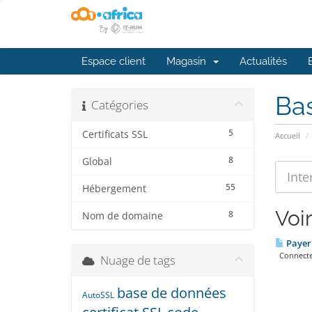
Espace client
Magasin
Actualités
Ba
Catégories
5
Certificats SSL
Accueil
8
Global
55
Hébergement
Voir
8
Nom de domaine
Payer 
Connectez-
Nuage de tags
base de données
AutoSSL