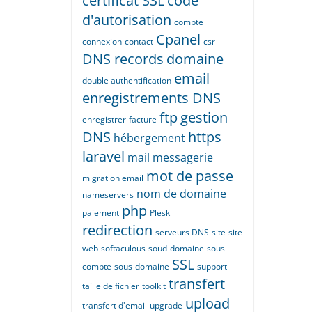
certificat SSL
code
d'autorisation
compte
Cpanel
connexion
contact
csr
DNS records
domaine
email
double authentification
enregistrements DNS
ftp
gestion
enregistrer
facture
DNS
https
hébergement
laravel
mail
messagerie
mot de passe
migration email
nom de domaine
nameservers
php
paiement
Plesk
redirection
serveurs DNS
site
site
web
softaculous
soud-domaine
sous
SSL
compte
sous-domaine
support
transfert
taille de fichier
toolkit
upload
transfert d'email
upgrade