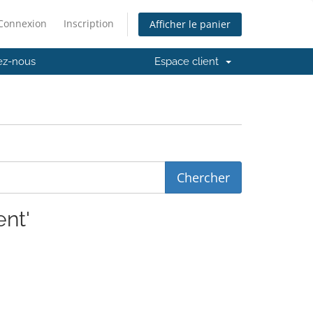
Connexion
Inscription
Afficher le panier
ez-nous
Espace client
ent'