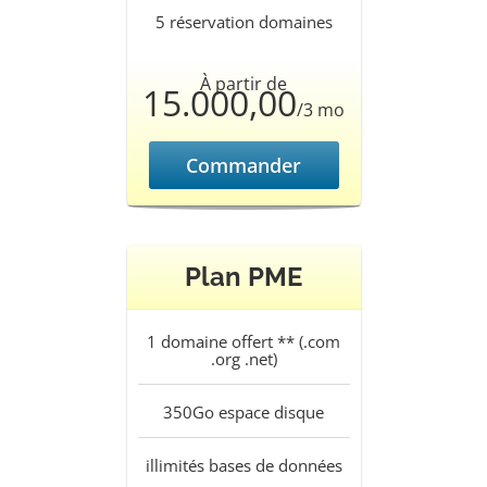
5
réservation domaines
À partir de
15.000,00
/3 mo
Commander
Plan PME
1
domaine offert ** (.com
.org .net)
350Go
espace disque
illimités
bases de données