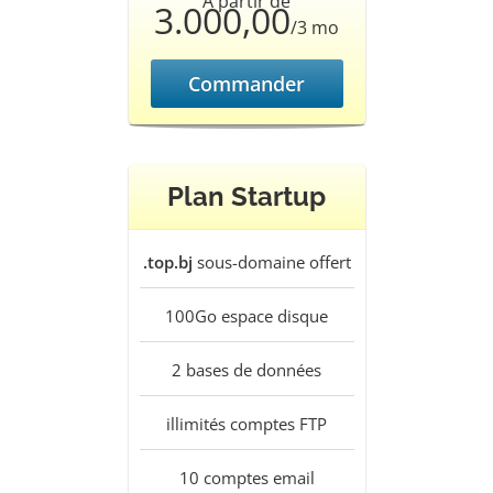
À partir de
3.000,00
/3 mo
Commander
Plan Startup
.top.bj
sous-domaine offert
100Go
espace disque
2
bases de données
illimités
comptes FTP
10
comptes email