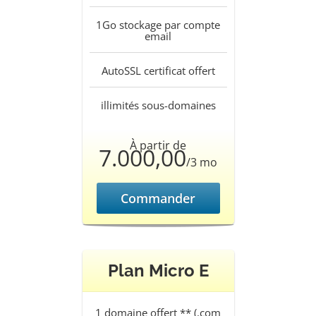
1Go
stockage par compte
email
AutoSSL
certificat offert
illimités
sous-domaines
À partir de
7.000,00
/3 mo
Commander
Plan Micro E
1
domaine offert ** (.com