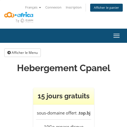
Français
Connexion
Inscription
Afficher le panier
Bascu
la
navig
Afficher le Menu
Hebergement Cpanel
15 jours gratuits
sous-domaine offert
.top.bj
10Go
espace disque