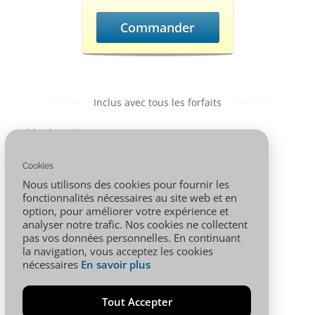
Commander
Inclus avec tous les forfaits
** : domaine
Panneau
offert si
d'administration
paiement 1an
: Cpanel
Cookies
minimum
Nous utilisons des cookies pour fournir les
PHP 7.1 à 8.1
MySQL,
fonctionnalités nécessaires au site web et en
PostgreSQL
option, pour améliorer votre expérience et
Support 24/7
analyser notre trafic. Nos cookies ne collectent
pas vos données personnelles. En continuant
la navigation, vous acceptez les cookies
nécessaires
En savoir plus
Tout Accepter