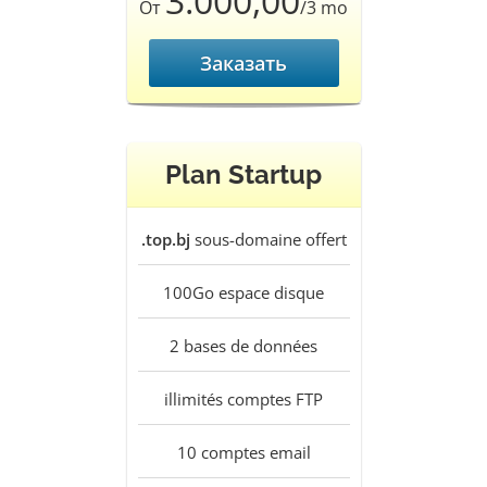
3.000,00
От
/3 mo
Заказать
Plan Startup
.top.bj
sous-domaine offert
100Go
espace disque
2
bases de données
illimités
comptes FTP
10
comptes email