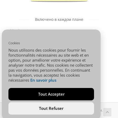
Включено в каждом плане
** : domaine
Panneau
offert si
d'administration
paiement 1an
: Cpanel
Cookies
minimum
Nous utilisons des cookies pour fournir les
PHP 7.1 à 8.1
MySQL,
fonctionnalités nécessaires au site web et en
PostgreSQL
option, pour améliorer votre expérience et
Support 24/7
analyser notre trafic. Nos cookies ne collectent
pas vos données personnelles. En continuant
la navigation, vous acceptez les cookies
nécessaires
En savoir plus
Tout Accepter
Tout Refuser
Авторское право © 2026 001.AFRICA. Все права защищены.