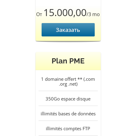
15.000,00
От
/3 mo
Заказать
Plan PME
1
domaine offert ** (.com
.org .net)
350Go
espace disque
illimités
bases de données
illimités
comptes FTP