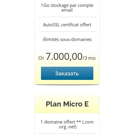
1Go
stockage par compte
email
AutoSSL
certificat offert
illimités
sous-domaines
7.000,00
От
/3 mo
Заказать
Plan Micro E
1
domaine offert ** (.com
.org .net)