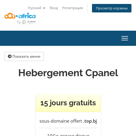
Русский
Вход
Регистрация
Просмотр корзины
Пере
нави
Показать меню
Hebergement Cpanel
15 jours gratuits
sous-domaine offert
.top.bj
10Go
espace disque