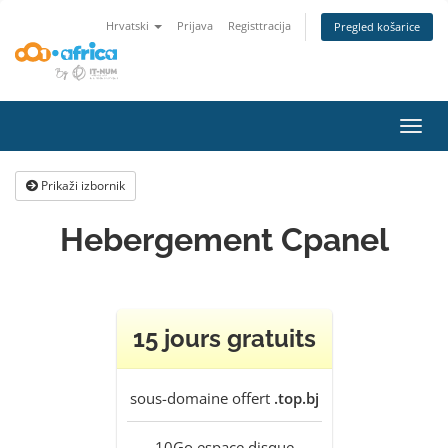
Hrvatski
Prijava
Registtracija
Pregled košarice
Preba
navig
Prikaži izbornik
Hebergement Cpanel
15 jours gratuits
sous-domaine offert
.top.bj
10Go
espace disque