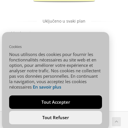
Uključeno u svaki plan
** : domaine
Panneau
offert si
d'administration
paiement 1an
: Cpanel
Cookies
minimum
Nous utilisons des cookies pour fournir les
PHP 7.1 à 8.1
MySQL,
fonctionnalités nécessaires au site web et en
PostgreSQL
option, pour améliorer votre expérience et
Support 24/7
analyser notre trafic. Nos cookies ne collectent
pas vos données personnelles. En continuant
la navigation, vous acceptez les cookies
nécessaires
En savoir plus
Tout Accepter
Tout Refuser
Autorsko pravo © 2026 001.AFRICA. Sva prava pridržana.