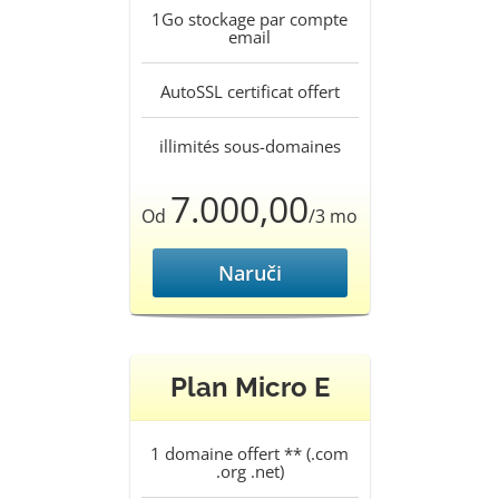
1Go
stockage par compte
email
AutoSSL
certificat offert
illimités
sous-domaines
7.000,00
Od
/3 mo
Naruči
Plan Micro E
1
domaine offert ** (.com
.org .net)