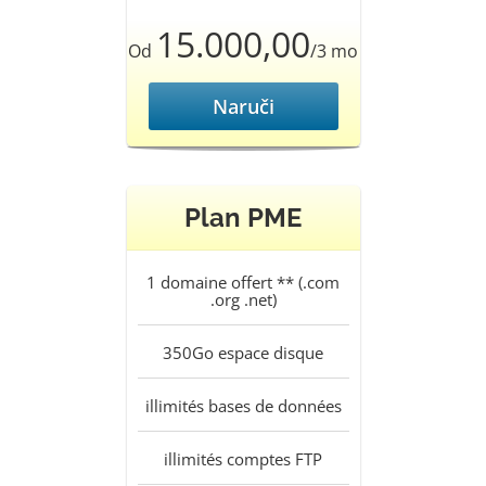
15.000,00
Od
/3 mo
Naruči
Plan PME
1
domaine offert ** (.com
.org .net)
350Go
espace disque
illimités
bases de données
illimités
comptes FTP