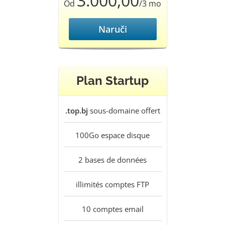
3.000,00
Od
/3 mo
Naruči
Plan Startup
.top.bj
sous-domaine offert
100Go
espace disque
2
bases de données
illimités
comptes FTP
10
comptes email