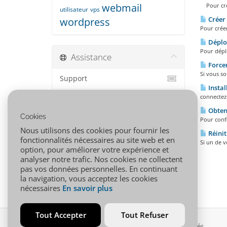
webmail
Pour crée
utilisateur
vps
Créer 
wordpress
Pour créer
Déploi
Pour déplo
Assistance
Forcer
Si vous so
Support
Instal
connectez
Actualités
Obteni
Cookies
Base de connaissances
Pour confi
Nous utilisons des cookies pour fournir les
Réinit
Téléchargements
fonctionnalités nécessaires au site web et en
Si un de v
option, pour améliorer votre expérience et
État du réseau
analyser notre trafic. Nos cookies ne collectent
pas vos données personnelles. En continuant
Ouvrir une demande
la navigation, vous acceptez les cookies
nécessaires
En savoir plus
Tout Accepter
Tout Refuser
Copyright © 2026 001.AFRICA. Tous droits réservés.