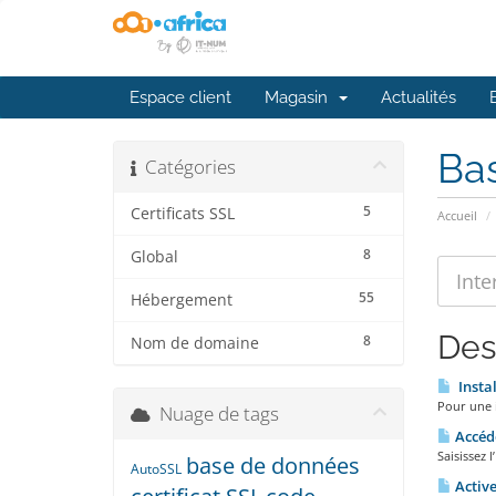
Espace client
Magasin
Actualités
Ba
Catégories
5
Certificats SSL
Accueil
8
Global
55
Hébergement
Des
8
Nom de domaine
Instal
Pour une i
Nuage de tags
Accéd
Saisissez 
base de données
AutoSSL
Active