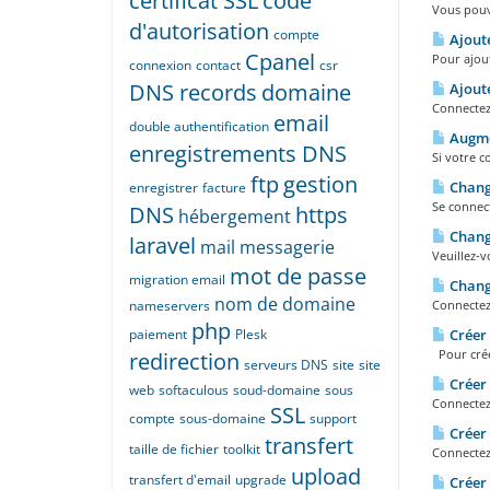
certificat SSL
code
Vous pouve
d'autorisation
compte
Ajout
Cpanel
Pour ajout
connexion
contact
csr
DNS records
domaine
Ajoute
Connectez-
email
double authentification
Augmen
enregistrements DNS
Si votre c
ftp
gestion
Chang
enregistrer
facture
Se connect
DNS
https
hébergement
Change
laravel
mail
messagerie
Veuillez-v
mot de passe
migration email
Change
nom de domaine
nameservers
Connectez
php
paiement
Plesk
Créer
Pour crée
redirection
serveurs DNS
site
site
Créer 
web
softaculous
soud-domaine
sous
Connectez
SSL
compte
sous-domaine
support
Créer
transfert
taille de fichier
toolkit
Connectez
upload
transfert d'email
upgrade
Créer