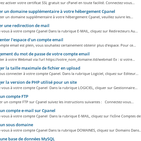
z activer votre certificat SSL gratuit sur cPanel en toute facilité. Connectez-vous...
er un domaine supplémentaire à votre hébergement Cpanel
er un domaine supplémentaire à votre hébergement Cpanel, veuillez suivre les...
r une redirection de mail
vous à votre compte Cpanel Dans la rubrique E-MAIL, cliquez sur Redirecteurs Au...
ter l'espace d'un compte email
ompte email est plein, vous souhaitez certainement obtenir plus d'espace. Pour ce...
ement du mot de passe de votre compte email
er à votre Webmail via l'url https://votre_nom_domaine.tld/webmail Ex : si votre...
r la taille maximale de fichier en upload
ous connecter à votre compte Cpanel. Dans la rubrique Logiciel, cliquez sur Editeur...
r la version de PHP utilisé pour un site
-vous à votre compte Cpanel Dans la rubrique LOGICIEL, cliquer sur Gestionnaire...
 un compte FTP
r un compte FTP sur Cpanel suivez les instructions suivantes : Connectez-vous...
un compte e-mail sur Cpanel
-vous à votre compte Cpanel Dans la rubrique E-MAIL, cliquez sur l'icône Comptes de.
 un sous domaine
-vous à votre compte Cpanel Dans la rubrique DOMAINES, cliquez sur Domains Dans..
 une base de données MySQL