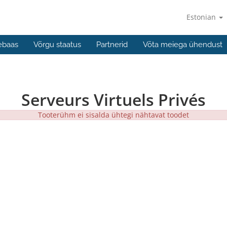
Estonian
ebaas
Võrgu staatus
Partnerid
Võta meiega ühendust
Serveurs Virtuels Privés
Tooterühm ei sisalda ühtegi nähtavat toodet