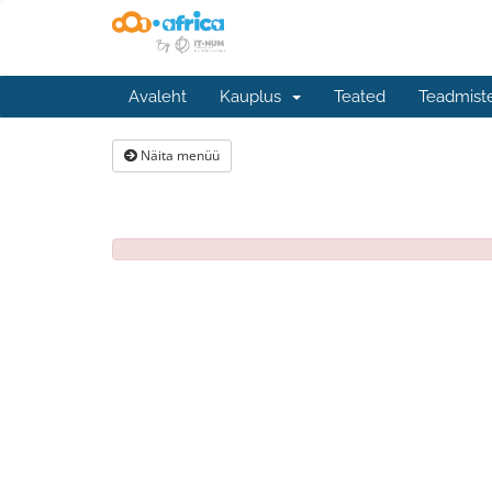
Avaleht
Kauplus
Teated
Teadmist
Näita menüü