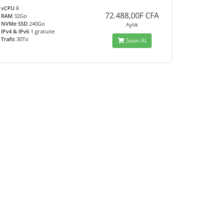
vCPU
8
72.488,00F CFA
RAM
32Go
NVMe SSD
240Go
Aylık
IPv4 & IPv6
1 gratuite
Trafic
30To
Satın Al