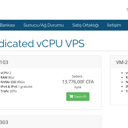
 Bankası
Sunucu/Ağ Durumu
Satış Ortaklığı
İletişim
dicated vCPU VPS
103
VM-2
vCPU
2
v
Sadece..
RAM
8Go
13.776,00F CFA
NVMe SSD
80Go
N
IPv4 & IPv6
1 gratuite
I
Aylık
Trafic
20To
T
Satın Al
303