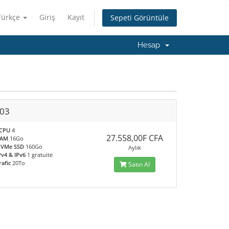
Türkçe
Giriş
Kayıt
Sepeti Görüntüle
Hesap
03
CPU
4
27.558,00F CFA
RAM
16Go
VMe SSD
160Go
Aylık
Pv4 & IPv6
1 gratuite
rafic
20To
Satın Al