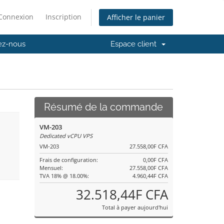
Connexion
Inscription
Afficher le panier
ez-nous
Espace client
Résumé de la commande
VM-203
Dedicated vCPU VPS
VM-203
27.558,00F CFA
Frais de configuration:
0,00F CFA
Mensuel:
27.558,00F CFA
TVA 18% @ 18.00%:
4.960,44F CFA
32.518,44F CFA
Total à payer aujourd'hui