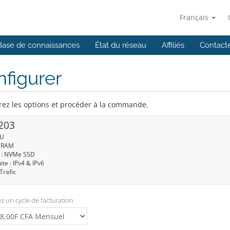
Français
Base de connaissances
État du réseau
Affiliés
Contact
figurer
rez les options et procéder à la commande.
203
PU
: RAM
 : NVMe SSD
ite : IPv4 & IPv6
Trafic
z un cycle de facturation