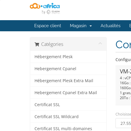
Espace client
Magasin
Actualités
Con
Catégories
Hébergement Plesk
Configu
Hebergement Cpanel
VM-
4 : vC
Hébergement Plesk Extra Mail
16Go 
160Go
Hebergement Cpanel Extra Mail
1 gratu
20To : 
Certificat SSL
Choisisse
Certificat SSL Wildcard
Certificat SSL multi-domaines