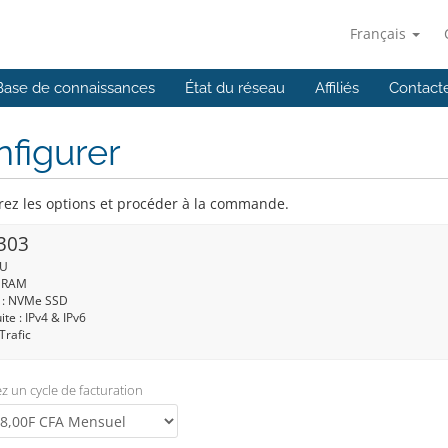
Français
Base de connaissances
État du réseau
Affiliés
Contact
figurer
rez les options et procéder à la commande.
303
PU
: RAM
 : NVMe SSD
ite : IPv4 & IPv6
Trafic
z un cycle de facturation