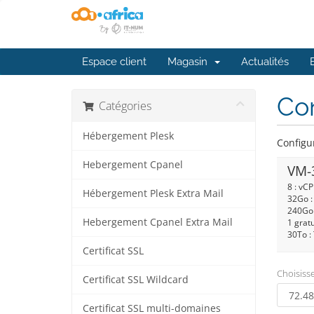
Espace client
Magasin
Actualités
Con
Catégories
Hébergement Plesk
Configu
Hebergement Cpanel
VM-
8 : vC
Hébergement Plesk Extra Mail
32Go 
240Go
Hebergement Cpanel Extra Mail
1 gratu
30To : 
Certificat SSL
Choisisse
Certificat SSL Wildcard
Certificat SSL multi-domaines