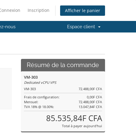
Connexion
Inscription
Afficher le panier
ez-nous
Espace client
Résumé de la commande
VM-303
Dedicated vCPU VPS
VM-303
72.488,00F CFA
Frais de configuration:
0,00F CFA
Mensuel:
72.488,00F CFA
TVA 18% @ 18.00%:
13.047,84F CFA
85.535,84F CFA
Total à payer aujourd'hui