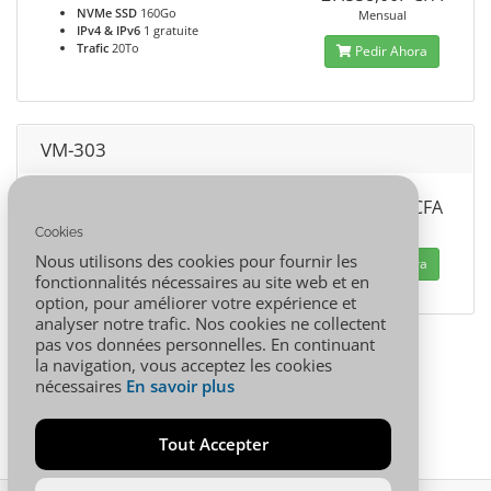
NVMe SSD
160Go
Mensual
IPv4 & IPv6
1 gratuite
Trafic
20To
Pedir Ahora
VM-303
vCPU
8
72.488,00F CFA
RAM
32Go
NVMe SSD
240Go
Mensual
Cookies
IPv4 & IPv6
1 gratuite
Nous utilisons des cookies pour fournir les
Trafic
30To
Pedir Ahora
fonctionnalités nécessaires au site web et en
option, pour améliorer votre expérience et
analyser notre trafic. Nos cookies ne collectent
pas vos données personnelles. En continuant
la navigation, vous acceptez les cookies
nécessaires
En savoir plus
Tout Accepter