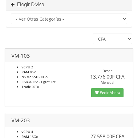
Elegir Divisa
VM-103
vCPU
2
Desde
RAM
8Go
13.776,00F CFA
NVMe SSD
80Go
IPv4 & IPv6
1 gratuite
Mensual
Trafic
20To
Pedir Ahora
VM-203
vCPU
4
27.558,00F CFA
RAM
16Go