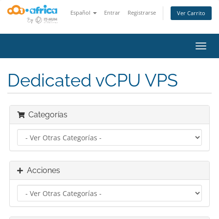
Español
Entrar
Registrarse
Ver Carrito
Alter
Nave
Dedicated vCPU VPS
Categorías
Acciones