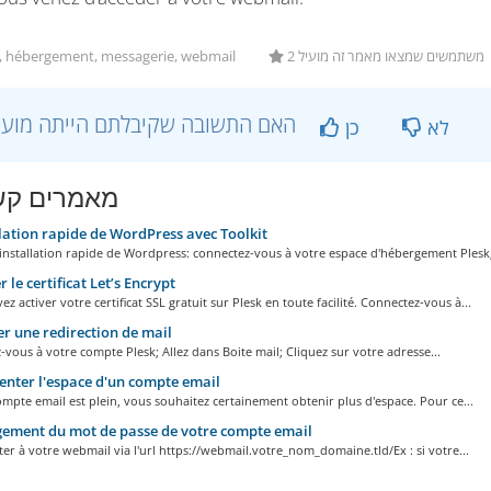
, hébergement, messagerie, webmail
2 משתמשים שמצאו מאמר זה מועיל
?האם התשובה שקיבלתם הייתה מועילה
לא
כן
מאמרים קש
lation rapide de WordPress avec Toolkit
nstallation rapide de Wordpress: connectez-vous à votre espace d'hébergement Plesk;.
 le certificat Let’s Encrypt
z activer votre certificat SSL gratuit sur Plesk en toute facilité. Connectez-vous à...
r une redirection de mail
vous à votre compte Plesk; Allez dans Boite mail; Cliquez sur votre adresse...
ter l'espace d'un compte email
ompte email est plein, vous souhaitez certainement obtenir plus d'espace. Pour ce...
ement du mot de passe de votre compte email
er à votre webmail via l'url https://webmail.votre_nom_domaine.tld/Ex : si votre...