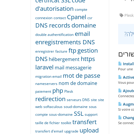
certificat SSL
code
d'autorisation
compte
Cpanel
Plesk
connexion
contact
csr
DNS records
domaine
email
double authentification
enregistrements DNS
ftp
gestion
enregistrer
facture
ורים
DNS
https
hébergement
Instal
laravel
mail
messagerie
Pour une i
mot de passe
migration email
Activer
nom de domaine
Vous pouve
nameservers
php
Ajoute
paiement
Plesk
Connectez-
redirection
serveurs DNS
site
site
Augmen
web
softaculous
soud-domaine
sous
Si votre c
SSL
compte
sous-domaine
support
Chang
transfert
taille de fichier
toolkit
Se connect
upload
transfert d'email
upgrade