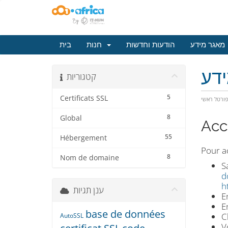
מאגר מידע
הודעות וחדשות
חנות
בית
דע
קטגוריות
5
Certificats SSL
ורטל ראשי
8
Global
Acc
55
Hébergement
Pour a
8
Nom de domaine
S
d
h
ענן תגיות
E
E
base de données
C
AutoSSL
V