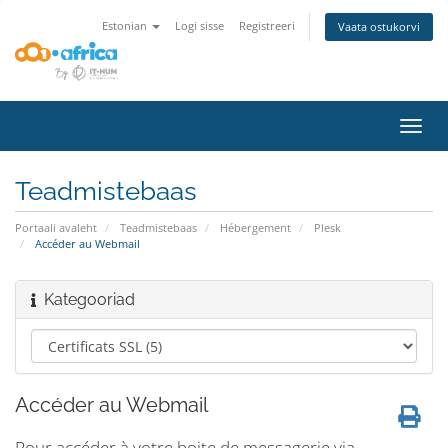
Estonian
Logi sisse
Registreeri
Vaata ostukorvi
Lülit
navig
Teadmistebaas
Portaali avaleht
Teadmistebaas
Hébergement
Plesk
Accéder au Webmail
Kategooriad
Accéder au Webmail
Pour accéder à votre boite de messagerie via