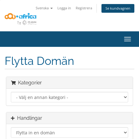
Svenska
Logga in
Registrera
Se kundvagnen
Växla
navig
Flytta Domän
Kategorier
Handlingar