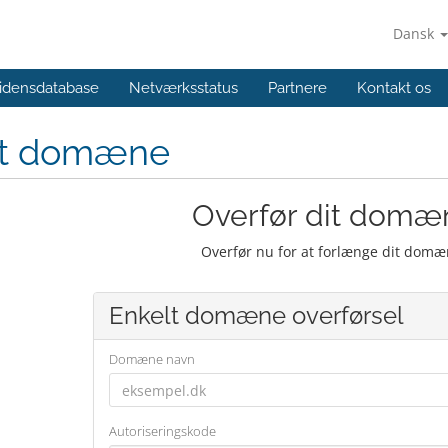
Dansk
idensdatabase
Netværksstatus
Partnere
Kontakt os
yt domæne
Overfør dit domæn
Overfør nu for at forlænge dit domæ
Enkelt domæne overførsel
Domæne navn
Autoriseringskode