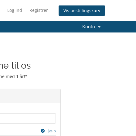
Log ind
Registrer
Vis bestillingskurv
Konto
e til os
ne med 1 år!*
Hjælp