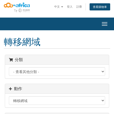
中文
登入
註冊
查看購物車
切
換
導
轉移網域
覽
分類
動作