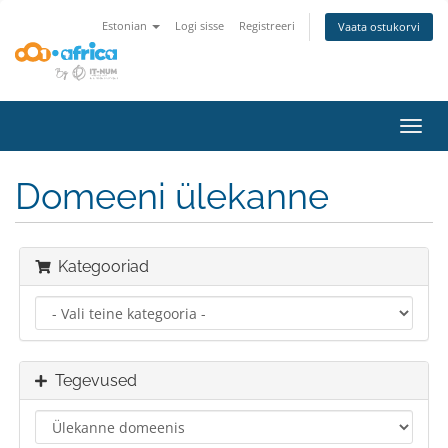
Estonian
Logi sisse
Registreeri
Vaata ostukorvi
Lülit
navig
Domeeni ülekanne
Kategooriad
Tegevused