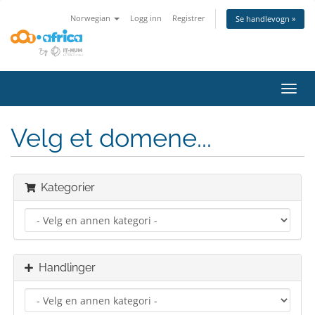
Norwegian
Logg inn
Registrer
Se handlevogn »
Bytt
navig
Velg et domene...
Kategorier
Handlinger