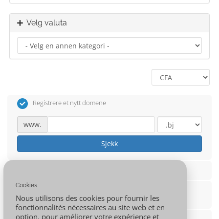
Velg valuta
Registrere et nytt domene
www.
Sjekk
Overfør domenet fra en annen registrar
Cookies
Jeg vil bruke min eksisterende domene og oppdatere
Nous utilisons des cookies pour fournir les
mine navneservere
fonctionnalités nécessaires au site web et en
option, pour améliorer votre expérience et
Bruk et underdomene fra 001.AFRICA