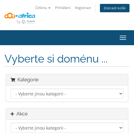
Čeština
Přihlášení
Registrace
Zobrazit košík
Přep
navig
Vyberte si doménu ...
Kategorie
Akce