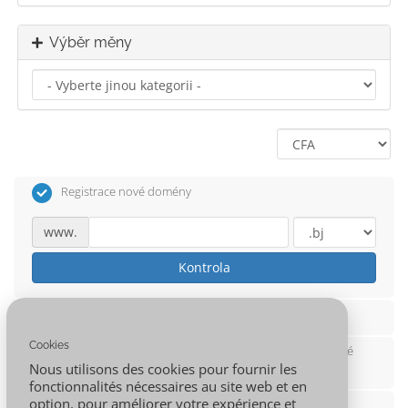
Výběr měny
Registrace nové domény
www.
Kontrola
Přesuňte svou doménu od jiného registrátora
Cookies
Budu používat svou stávající doménu a aktualizovat své
Nous utilisons des cookies pour fournir les
nameservery
fonctionnalités nécessaires au site web et en
option, pour améliorer votre expérience et
Použijte subdoménu od 001.AFRICA