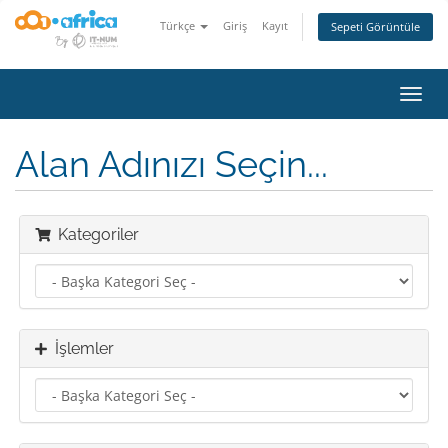
Türkçe
Giriş
Kayıt
Sepeti Görüntüle
Gezi
değiş
Alan Adınızı Seçin...
Kategoriler
İşlemler