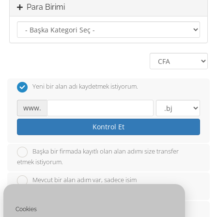
Para Birimi
Yeni bir alan adı kaydetmek istiyorum.
www.
Kontrol Et
Başka bir firmada kayıtlı olan alan adımı size transfer
etmek istiyorum.
Mevcut bir alan adım var, sadece isim
sunucularını(nameserver) güncellemek istiyorum.
Şu alan adından alt alan adı (subdomain kullan
Cookies