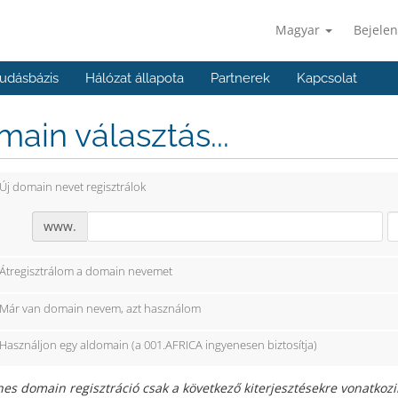
Magyar
Bejelen
udásbázis
Hálózat állapota
Partnerek
Kapcsolat
ain választás...
Új domain nevet regisztrálok
www.
Átregisztrálom a domain nevemet
Már van domain nevem, azt használom
Használjon egy aldomain (a 001.AFRICA ingyenesen biztosítja)
es domain regisztráció csak a következő kiterjesztésekre vonatkozik: