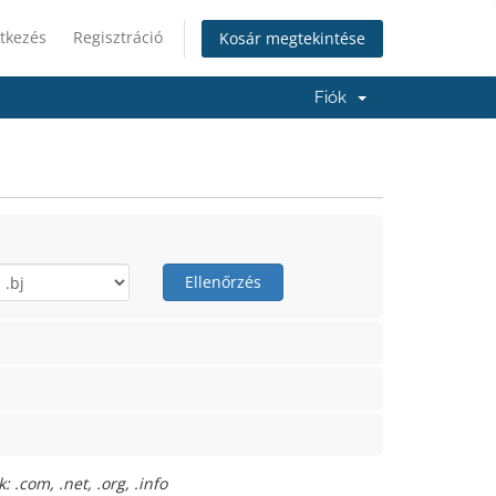
tkezés
Regisztráció
Kosár megtekintése
Fiók
Ellenőrzés
 .com, .net, .org, .info