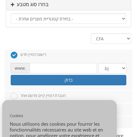
בחרו סוג מטבע
רישום דומיין חדש
www.
בדוק
העברת דומיין קיים מרשם אחר
להשתמש בדומיין קיים ולעדכן את שרתי השמות בהתאם
Cookies
001.AFRICAלהשתמש בסאב דומיין מ
Nous utilisons des cookies pour fournir les
fonctionnalités nécessaires au site web et en
option, pour améliorer votre expérience et
*
רישום דומיין בחינם מתיחס לסיומות הבאות בלבד: .com, .net, .org,