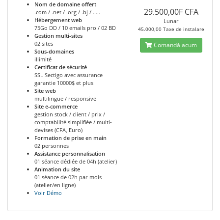
Nom de domaine offert
29.500,00F CFA
.com / .net / .org / .bj / .....
Hébergement web
Lunar
75Go DD / 10 emails pro / 02 BD
45.000,00 Taxe de instalare
Gestion multi-sites
02 sites
Comandă acum
Sous-domaines
illimité
Certificat de sécurité
SSL Sectigo avec assurance
garantie 10000$ et plus
Site web
multilingue / responsive
Site e-commerce
gestion stock / client / prix /
comptabilité simplifiée / multi-
devises (CFA, Euro)
Formation de prise en main
02 personnes
Assistance personnalisation
01 séance dédiée de 04h (atelier)
Animation du site
01 séance de 02h par mois
(atelier/en ligne)
Voir Démo