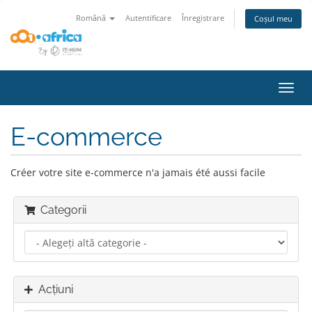
Română
Autentificare
Înregistrare
Coșul meu
Navi
Toggl
E-commerce
Créer votre site e-commerce n'a jamais été aussi facile
Categorii
Acțiuni