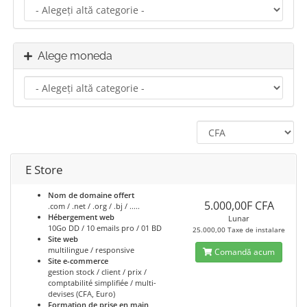
Alege moneda
E Store
Nom de domaine offert
5.000,00F CFA
.com / .net / .org / .bj / .....
Hébergement web
Lunar
10Go DD / 10 emails pro / 01 BD
25.000,00 Taxe de instalare
Site web
multilingue / responsive
Comandă acum
Site e-commerce
gestion stock / client / prix /
comptabilité simplifiée / multi-
devises (CFA, Euro)
Formation de prise en main