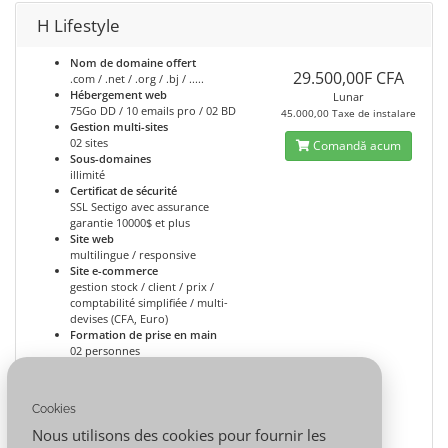
H Lifestyle
Nom de domaine offert
29.500,00F CFA
.com / .net / .org / .bj / .....
Hébergement web
Lunar
75Go DD / 10 emails pro / 02 BD
45.000,00 Taxe de instalare
Gestion multi-sites
02 sites
Comandă acum
Sous-domaines
illimité
Certificat de sécurité
SSL Sectigo avec assurance
garantie 10000$ et plus
Site web
multilingue / responsive
Site e-commerce
gestion stock / client / prix /
comptabilité simplifiée / multi-
devises (CFA, Euro)
Formation de prise en main
02 personnes
Assistance personnalisation
01 séance dédiée de 04h (atelier)
Animation du site
Cookies
01 séance de 02h par mois
(atelier/en ligne)
Nous utilisons des cookies pour fournir les
Voir Démo