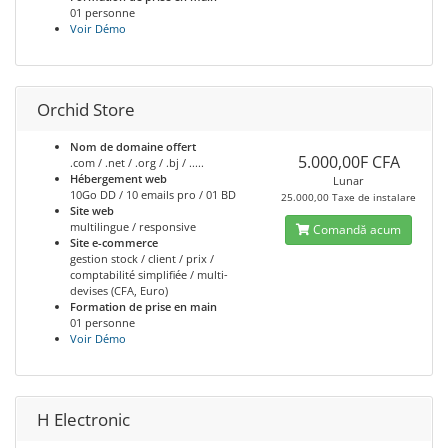
01 personne
Voir Démo
Orchid Store
Nom de domaine offert
5.000,00F CFA
.com / .net / .org / .bj / .....
Hébergement web
Lunar
10Go DD / 10 emails pro / 01 BD
25.000,00 Taxe de instalare
Site web
multilingue / responsive
Comandă acum
Site e-commerce
gestion stock / client / prix /
comptabilité simplifiée / multi-
devises (CFA, Euro)
Formation de prise en main
01 personne
Voir Démo
H Electronic