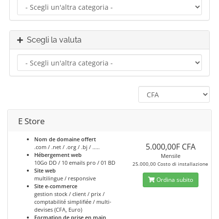
Scegli la valuta
E Store
Nom de domaine offert
5.000,00F CFA
.com / .net / .org / .bj / .....
Hébergement web
Mensile
10Go DD / 10 emails pro / 01 BD
25.000,00 Costo di installazione
Site web
multilingue / responsive
Ordina subito
Site e-commerce
gestion stock / client / prix /
comptabilité simplifiée / multi-
devises (CFA, Euro)
Formation de prise en main