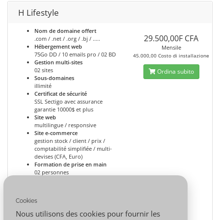
H Lifestyle
Nom de domaine offert
29.500,00F CFA
.com / .net / .org / .bj / .....
Hébergement web
Mensile
75Go DD / 10 emails pro / 02 BD
45.000,00 Costo di installazione
Gestion multi-sites
02 sites
Ordina subito
Sous-domaines
illimité
Certificat de sécurité
SSL Sectigo avec assurance
garantie 10000$ et plus
Site web
multilingue / responsive
Site e-commerce
gestion stock / client / prix /
comptabilité simplifiée / multi-
devises (CFA, Euro)
Formation de prise en main
02 personnes
Assistance personnalisation
01 séance dédiée de 04h (atelier)
Animation du site
Cookies
01 séance de 02h par mois
(atelier/en ligne)
Nous utilisons des cookies pour fournir les
Voir Démo