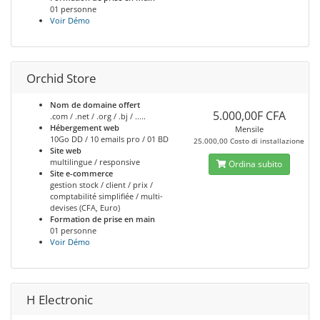
01 personne
Voir Démo
Orchid Store
Nom de domaine offert
5.000,00F CFA
.com / .net / .org / .bj / .....
Hébergement web
Mensile
10Go DD / 10 emails pro / 01 BD
25.000,00 Costo di installazione
Site web
multilingue / responsive
Ordina subito
Site e-commerce
gestion stock / client / prix /
comptabilité simplifiée / multi-
devises (CFA, Euro)
Formation de prise en main
01 personne
Voir Démo
H Electronic