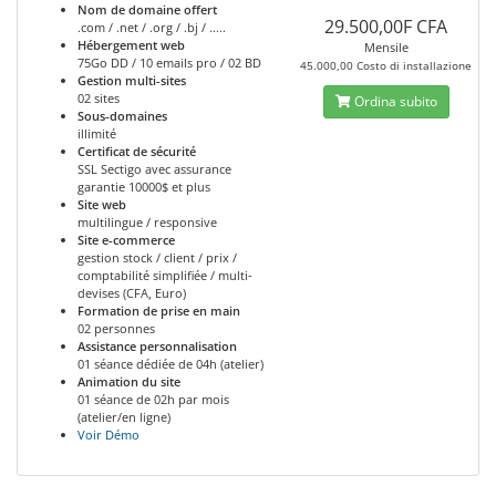
Nom de domaine offert
29.500,00F CFA
.com / .net / .org / .bj / .....
Hébergement web
Mensile
75Go DD / 10 emails pro / 02 BD
45.000,00 Costo di installazione
Gestion multi-sites
02 sites
Ordina subito
Sous-domaines
illimité
Certificat de sécurité
SSL Sectigo avec assurance
garantie 10000$ et plus
Site web
multilingue / responsive
Site e-commerce
gestion stock / client / prix /
comptabilité simplifiée / multi-
devises (CFA, Euro)
Formation de prise en main
02 personnes
Assistance personnalisation
01 séance dédiée de 04h (atelier)
Animation du site
01 séance de 02h par mois
(atelier/en ligne)
Voir Démo