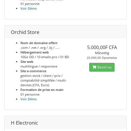
01 personne
Voir Démo
Orchid Store
Nom de domaine offert
5.000,00F CFA
.com / .net / .org / .bj / .....
Hébergement web
Månedlig
10Go DD / 10 emails pro / 01 BD
25.000,00 Oprettelse
Site web
multilingue / responsive
Bestil nu
Site e-commerce
gestion stock / client / prix /
comptabilité simplifiée / multi-
devises (CFA, Euro)
Formation de prise en main
01 personne
Voir Démo
H Electronic