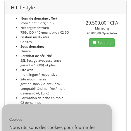
H Lifestyle
Nom de domaine offert
29.500,00F CFA
.com / .net / .org / .bj / .....
Hébergement web
Månedlig
75Go DD / 10 emails pro / 02 BD
45.000,00 Oprettelse
Gestion multi-sites
02 sites
Bestil nu
Sous-domaines
illimité
Certificat de sécurité
SSL Sectigo avec assurance
garantie 10000$ et plus
Site web
multilingue / responsive
Site e-commerce
gestion stock / client / prix /
comptabilité simplifiée / multi-
devises (CFA, Euro)
Formation de prise en main
02 personnes
Assistance personnalisation
01 séance dédiée de 04h (atelier)
Animation du site
Cookies
01 séance de 02h par mois
(atelier/en ligne)
Nous utilisons des cookies pour fournir les
Voir Démo