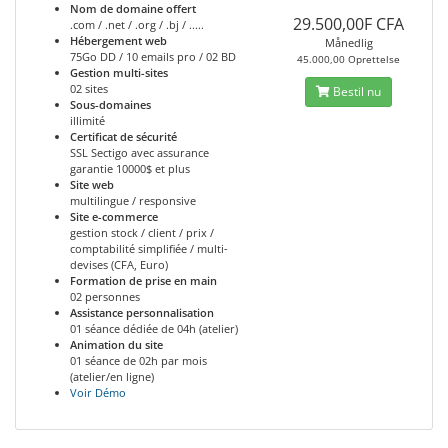
Nom de domaine offert
29.500,00F CFA
.com / .net / .org / .bj / .....
Hébergement web
Månedlig
75Go DD / 10 emails pro / 02 BD
45.000,00 Oprettelse
Gestion multi-sites
02 sites
Bestil nu
Sous-domaines
illimité
Certificat de sécurité
SSL Sectigo avec assurance
garantie 10000$ et plus
Site web
multilingue / responsive
Site e-commerce
gestion stock / client / prix /
comptabilité simplifiée / multi-
devises (CFA, Euro)
Formation de prise en main
02 personnes
Assistance personnalisation
01 séance dédiée de 04h (atelier)
Animation du site
01 séance de 02h par mois
(atelier/en ligne)
Voir Démo