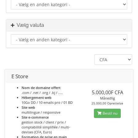
Vælg valuta
E Store
Nom de domaine offert
5.000,00F CFA
.com / .net / .org / .bj / .....
Hébergement web
Månedlig
10Go DD / 10 emails pro / 01 BD
25.000,00 Oprettelse
Site web
multilingue / responsive
Bestil nu
Site e-commerce
gestion stock / client / prix /
comptabilité simplifiée / multi-
devises (CFA, Euro)
Formation de prise en main