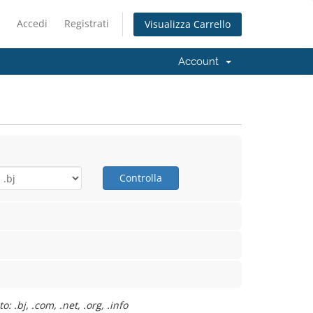
Accedi
Registrati
Visualizza Carrello
Account
Controlla
 .bj, .com, .net, .org, .info