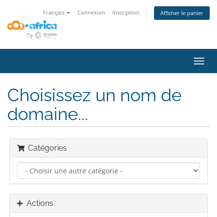
Français
Connexion
Inscription
Afficher le panier
Bascu
la
navig
Choisissez un nom de
domaine...
Catégories
Actions