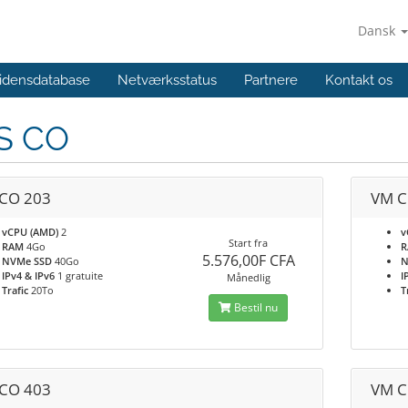
Dansk
idensdatabase
Netværksstatus
Partnere
Kontakt os
S CO
CO 203
VM C
vCPU (AMD)
2
v
Start fra
RAM
4Go
5.576,00F CFA
NVMe SSD
40Go
N
IPv4 & IPv6
1 gratuite
I
Månedlig
Trafic
20To
T
Bestil nu
CO 403
VM C