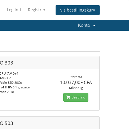
Log ind
Registrer
Vis bestillingskurv
Konto
O 303
CPU (AMD)
4
Start fra
RAM
8Go
10.037,00F CFA
VMe SSD
80Go
Pv4 & IPv6
1 gratuite
Månedlig
rafic
20To
Bestil nu
O 503