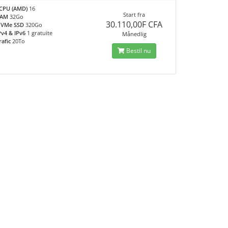
CPU (AMD)
16
Start fra
RAM
32Go
30.110,00F CFA
VMe SSD
320Go
Pv4 & IPv6
1 gratuite
Månedlig
rafic
20To
Bestil nu