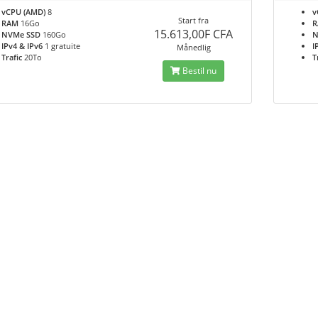
vCPU (AMD)
8
v
Start fra
RAM
16Go
15.613,00F CFA
NVMe SSD
160Go
N
IPv4 & IPv6
1 gratuite
I
Månedlig
Trafic
20To
T
Bestil nu