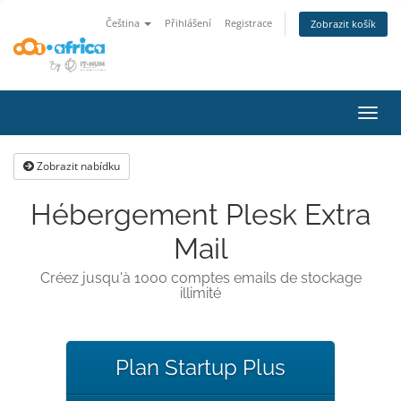
Čeština
Přihlášení
Registrace
Zobrazit košík
Přep
navig
Zobrazit nabídku
Hébergement Plesk Extra
Mail
Créez jusqu'à 1000 comptes emails de stockage
illimité
Plan Startup Plus