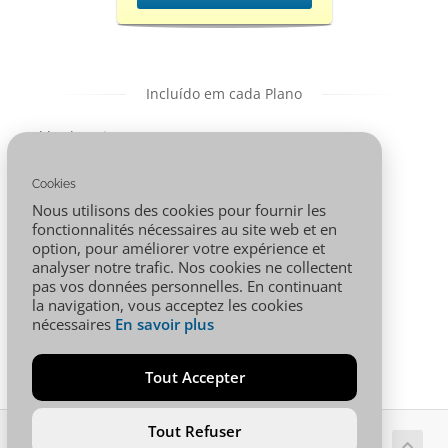
Incluído em cada Plano
** : domaine
Panneau
offert si
d'administration
paiement 1an
: Plesk
Cookies
minimum
Nous utilisons des cookies pour fournir les
PHP 7.4 à 8.1
MySQL,
fonctionnalités nécessaires au site web et en
PostgreSQL
option, pour améliorer votre expérience et
Support 24/7
NodeJS inclus
analyser notre trafic. Nos cookies ne collectent
pas vos données personnelles. En continuant
la navigation, vous acceptez les cookies
nécessaires
En savoir plus
Tout Accepter
Tout Refuser
Copyright © 2026 001.AFRICA. Alguns Direitos Reservados.