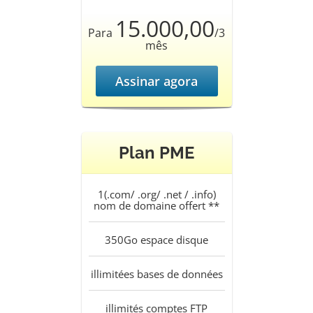
15.000,00
Para
/3
mês
Assinar agora
Plan PME
1(.com/ .org/ .net / .info)
nom de domaine offert **
350Go
espace disque
illimitées
bases de données
illimités
comptes FTP