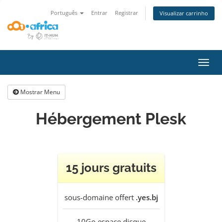
Português
Entrar
Registrar
Visualizar carrinho
Alter
nave
Mostrar Menu
Hébergement Plesk
15 jours gratuits
sous-domaine offert
.yes.bj
10Go
espace disque