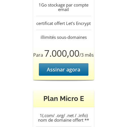
1Go
stockage par compte
email
certificat offert
Let's Encrypt
illimités
sous-domaines
7.000,00
Para
/3 mês
Assinar agora
Plan Micro E
1(.com/ .org/ .net / .info)
nom de domaine offert **