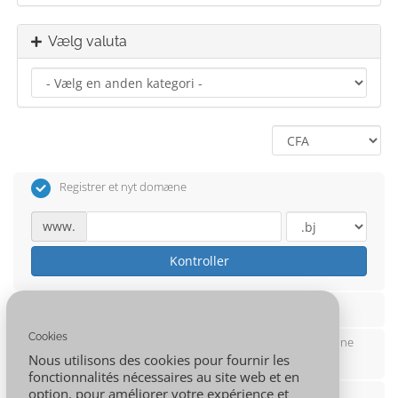
Vælg valuta
Registrer et nyt domæne
www.
Kontroller
Overfør dit domæne fra en anden registrator
Cookies
Jeg vil bruge mit eksisterende domæne og opdatere mine
Nous utilisons des cookies pour fournir les
navneservere
fonctionnalités nécessaires au site web et en
option, pour améliorer votre expérience et
Brug et subdomæne fra 001.AFRICA