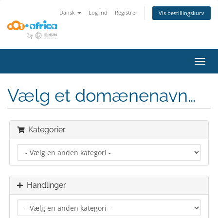
Dansk
Log ind
Registrer
Vis bestillingskurv
Skift
navig
Vælg et domænenavn…
Kategorier
Handlinger