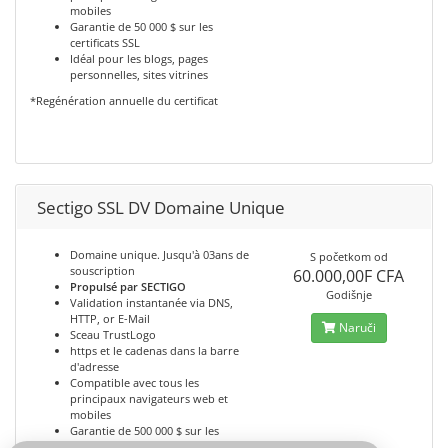
mobiles
Garantie de 50 000 $ sur les
certificats SSL
Idéal pour les blogs, pages
personnelles, sites vitrines
*Regénération annuelle du certificat
Sectigo SSL DV Domaine Unique
Domaine unique. Jusqu'à 03ans de
S početkom od
souscription
60.000,00F CFA
Propulsé par SECTIGO
Godišnje
Validation instantanée via DNS,
HTTP, or E-Mail
Naruči
Sceau TrustLogo
https et le cadenas dans la barre
d'adresse
Compatible avec tous les
principaux navigateurs web et
mobiles
Garantie de 500 000 $ sur les
certificats SSL