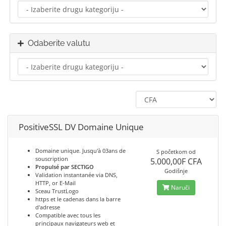
Odaberite valutu
PositiveSSL DV Domaine Unique
Domaine unique. Jusqu'à 03ans de
S početkom od
souscription
5.000,00F CFA
Propulsé par SECTIGO
Godišnje
Validation instantanée via DNS,
HTTP, or E-Mail
Naruči
Sceau TrustLogo
https et le cadenas dans la barre
d'adresse
Compatible avec tous les
principaux navigateurs web et