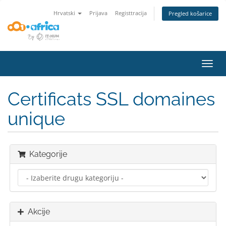
Hrvatski
Prijava
Registtracija
Pregled košarice
Preba
navig
Certificats SSL domaines
unique
Kategorije
Akcije