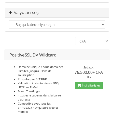
Valyutanı seç
PositiveSSL DV Wildcard
Domaine unique + sous-domaines
Sadəcə..
illimités. Jusqu'à 03ans de
76.500,00F CFA
souscription
İllik
Propulsé par SECTIGO
Validation instantanée via DNS,
İndi sifariş et
HTTP, or E-Mail
Sceau TrustLogo
https et le cadenas dans la barre
d'adresse
Compatible avec tous les
principaux navigateurs web et
mobiles