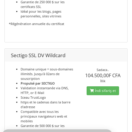
Garantie de 250 000 $ sur les
certificats SSL
Idéal pour les blogs, pages
personnelles, sites vitrines
*Régénération annuelle du certificat
Sectigo SSL DV Wildcard
Domaine unique + sous-domaines
Sadəcə..
illimités. Jusqu'à 02ans de
104.500,00F CFA
souscription
İllik
Propulsé par SECTIGO
Validation instantanée via DNS,
İndi sifariş et
HTTP, or E-Mail
Sceau TrustLogo
https et le cadenas dans la barre
d'adresse
Compatible avec tous les
principaux navigateurs web et
mobiles
Garantie de 500 000 $ sur les
certificats SSL