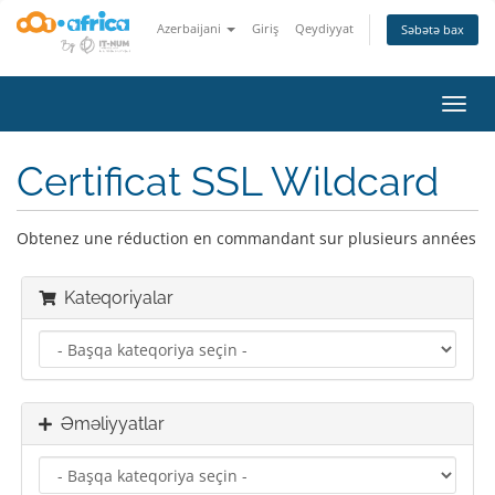
Azerbaijani
Giriş
Qeydiyyat
Səbətə bax
Naviq
keçid
Certificat SSL Wildcard
Obtenez une réduction en commandant sur plusieurs années
Kateqoriyalar
Əməliyyatlar