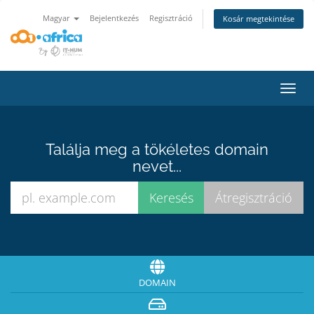
Magyar
Bejelentkezés
Regisztráció
Kosár megtekintése
Váltá
a
navig
Találja meg a tökéletes domain
nevet...
DOMAIN