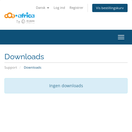
Dansk
Log ind
Registrer
Vis bestillingskurv
Skift
navig
Downloads
Support
Downloads
Ingen downloads